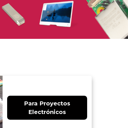
Para Proyectos
Electrónicos