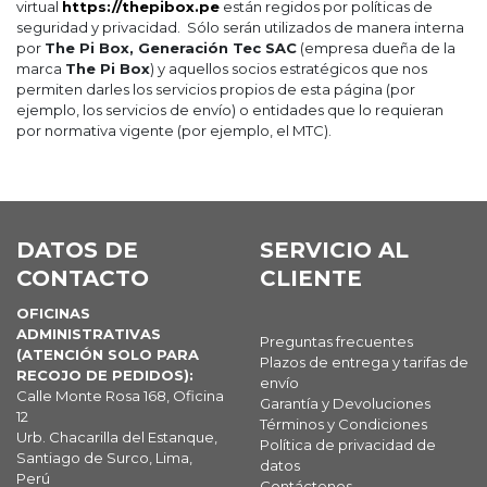
virtual
https://thepibox.pe
están regidos por políticas de
seguridad y privacidad. Sólo serán utilizados de manera interna
por
The Pi Box, Generación Tec SAC
(empresa dueña de la
marca
The Pi Box
) y aquellos socios estratégicos que nos
permiten darles los servicios propios de esta página (por
ejemplo, los servicios de envío) o entidades que lo requieran
por normativa vigente (por ejemplo, el MTC).
DATOS DE
SERVICIO AL
CONTACTO
CLIENTE
OFICINAS
ADMINISTRATIVAS
Preguntas frecuentes
(ATENCIÓN SOLO PARA
Plazos de entrega y tarifas de
RECOJO DE PEDIDOS):
envío
Calle Monte Rosa 168, Oficina
Garantía y Devoluciones
12
Términos y Condiciones
Urb. Chacarilla del Estanque,
Política de privacidad de
Santiago de Surco, Lima,
datos
Perú
Contáctenos