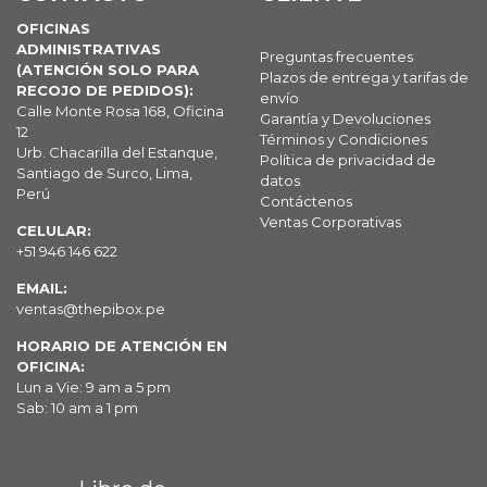
OFICINAS
ADMINISTRATIVAS
Preguntas frecuentes
(ATENCIÓN SOLO PARA
Plazos de entrega y tarifas de
RECOJO DE PEDIDOS):
envío
Calle Monte Rosa 168, Oficina
Garantía y Devoluciones
12
Términos y Condiciones
Urb. Chacarilla del Estanque,
Política de privacidad de
Santiago de Surco, Lima,
datos
Perú
Contáctenos
Ventas Corporativas
CELULAR:
+51 946 146 622
EMAIL:
ventas@thepibox.pe
HORARIO DE ATENCIÓN EN
OFICINA:
Lun a Vie: 9 am a 5 pm
Sab: 10 am a 1 pm