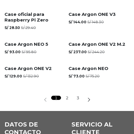
Agotado
Case oficial para
Case Argon ONE V3
Raspberry Pi Zero
S/
144.00
S/
148.30
S/
28.50
S/
29.40
Agotado
Case Argon NEO 5
Case Argon ONE V2 M.2
S/
93.00
S/
95.80
S/
237.00
S/
244.20
Agotado
Agotado
Case Argon ONE V2
Case Argon NEO
S/
129.00
S/
132.90
S/
73.00
S/
75.20
1
2
3
DATOS DE
SERVICIO AL
CONTACTO
CLIENTE