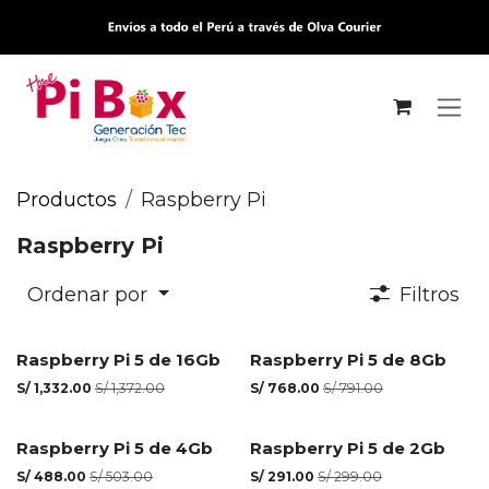
Ir al contenido
Productos
Raspberry Pi
Raspberry Pi
Ordenar por
Filtros
Agotado
Raspberry Pi 5 de 16Gb
Raspberry Pi 5 de 8Gb
S/
1,332.00
S/
1,372.00
S/
768.00
S/
791.00
Agotado
Raspberry Pi 5 de 4Gb
Raspberry Pi 5 de 2Gb
S/
488.00
S/
503.00
S/
291.00
S/
299.00