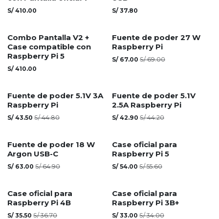
S/
410.00
S/
37.80
Combo Pantalla V2 +
Fuente de poder 27 W
Case compatible con
Raspberry Pi
Raspberry Pi 5
S/
67.00
S/
69.00
S/
410.00
Fuente de poder 5.1V 3A
Fuente de poder 5.1V
Raspberry Pi
2.5A Raspberry Pi
S/
43.50
S/
44.80
S/
42.90
S/
44.20
Fuente de poder 18 W
Case oficial para
Argon USB-C
Raspberry Pi 5
S/
63.00
S/
64.90
S/
54.00
S/
55.60
Case oficial para
Case oficial para
Raspberry Pi 4B
Raspberry Pi 3B+
S/
35.50
S/
36.70
S/
33.00
S/
34.00