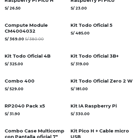
Raspberry Pi Pico H
Raspberry Pi Pico
S/
26.50
S/
23.00
Compute Module
Kit Todo Oficial 5
CM4004032
S/
485.00
S/
369.00
S/
380.00
Kit Todo Oficial 4B
Kit Todo Oficial 3B+
S/
325.00
S/
319.00
Agotado
Combo 400
Kit Todo Oficial Zero 2 W
S/
529.00
S/
181.00
Agotado
RP2040 Pack x5
Kit IA Raspberry Pi
S/
31.90
S/
330.00
Combo Case Multicomp
Kit Pico H + Cable micro
con Pantalla oficial 7"
USB