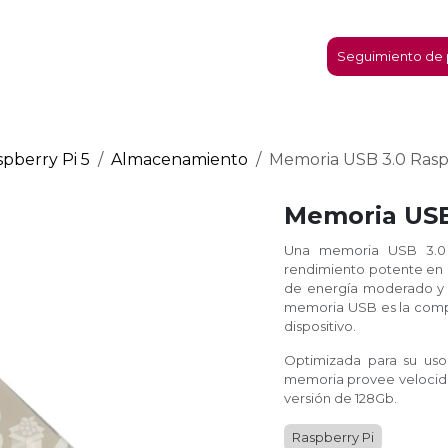
micro:bit
Nosotros
Contáctanos
Seguimiento de 
pberry Pi 5
Almacenamiento
Memoria USB 3.0 Rasp
Memoria USB
Una memoria USB 3.0 
rendimiento potente en 
de energía moderado y r
memoria USB es la compa
dispositivo.
Optimizada para su uso
memoria provee velocida
versión de 128Gb.
Raspberry Pi