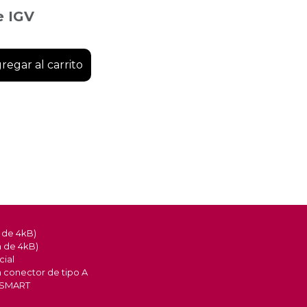
e IGV
regar al carrito
a de 4kB)
a de 4kB)
cial
n conector de tipo A
o SMART