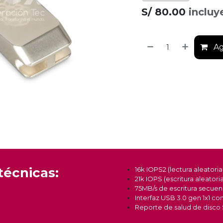
S/
80.00
incluy
Ag
técnicas:
16k IOPS2 (lectura aleatori
21k IOPS (escritura aleatori
75MB/s de escritura secuen
Interfaz USB 3.0 gen 1x1 co
Reporte de salud de disc