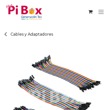
Ir al contenido
Cables y Adaptadores