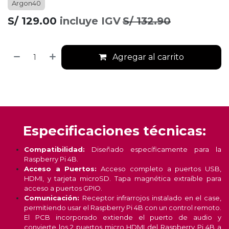
Argon40
S/
129.00
incluye IGV
S/
132.90
Agregar al carrito
Especificaciones técnicas:
Compatibilidad:
Diseñado específicamente para la
Raspberry Pi 4B.
Acceso a Puertos:
Acceso completo a puertos USB,
HDMI, y tarjeta microSD. Tapa magnética extraíble para
acceso a puertos GPIO.
Comunicación:
Receptor infrarrojos instalado en el case,
permitiendo usar el Raspberry Pi 4B con un control remoto.
El PCB incorporado extiende el puerto de audio y
convierte los 2 puertos micro HDMI del Raspberry Pi 4B a