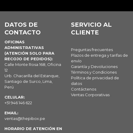
DATOS DE
SERVICIO AL
CONTACTO
CLIENTE
OFICINAS
ADMINISTRATIVAS
Preguntas frecuentes
(ATENCIÓN SOLO PARA
Plazos de entrega y tarifas de
RECOJO DE PEDIDOS):
envío
Calle Monte Rosa 168, Oficina
Garantía y Devoluciones
12
Términos y Condiciones
Urb. Chacarilla del Estanque,
Política de privacidad de
Santiago de Surco, Lima,
datos
Perú
Contáctenos
Ventas Corporativas
CELULAR:
+51 946 146 622
EMAIL:
ventas@thepibox.pe
HORARIO DE ATENCIÓN EN