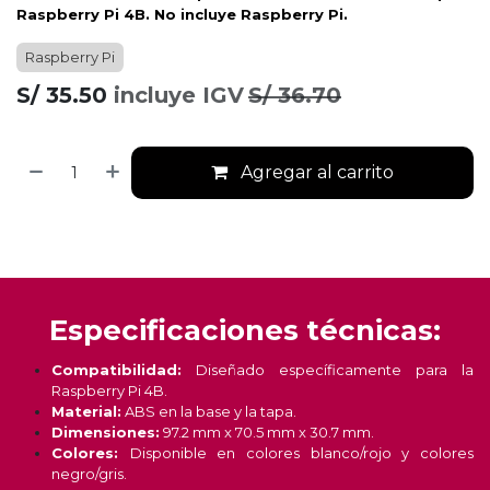
Raspberry Pi 4B
. No incluye Raspberry Pi.
Raspberry Pi
S/
35.50
incluye IGV
S/
36.70
Agregar al carrito
Especificaciones técnicas:
Compatibilidad:
Diseñado específicamente para la
Raspberry Pi 4B.
Material:
ABS en la base y la tapa.
Dimensiones:
97.2 mm x 70.5 mm x 30.7 mm.
Colores:
Disponible en colores blanco/rojo y
colores
negro
/gris.