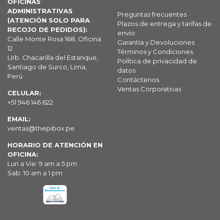
OFICINAS
ADMINISTRATIVAS
Preguntas frecuentes
(ATENCIÓN SOLO PARA
Plazos de entrega y tarifas de
RECOJO DE PEDIDOS):
envío
Calle Monte Rosa 168, Oficina
Garantía y Devoluciones
12
Términos y Condiciones
Urb. Chacarilla del Estanque,
Política de privacidad de
Santiago de Surco, Lima,
datos
Perú
Contáctenos
Ventas Corporativas
CELULAR:
+51 946 146 622
EMAIL:
ventas@thepibox.pe
HORARIO DE ATENCIÓN EN
OFICINA:
Lun a Vie: 9 am a 5 pm
Sab: 10 am a 1 pm