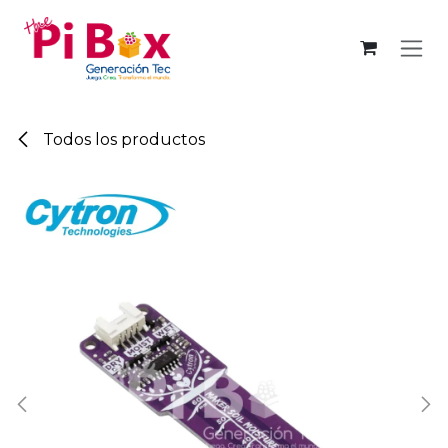
Ir al contenido
Todos los productos