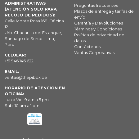
ADMINISTRATIVAS
Preguntas frecuentes
(ATENCIÓN SOLO PARA
Plazos de entrega y tarifas de
RECOJO DE PEDIDOS):
envío
Calle Monte Rosa 168, Oficina
Garantía y Devoluciones
12
Términos y Condiciones
Urb. Chacarilla del Estanque,
Política de privacidad de
Santiago de Surco, Lima,
datos
Perú
Contáctenos
Ventas Corporativas
CELULAR:
+51 946 146 622
EMAIL:
ventas@thepibox.pe
HORARIO DE ATENCIÓN EN
OFICINA:
Lun a Vie: 9 am a 5 pm
Sab: 10 am a 1 pm