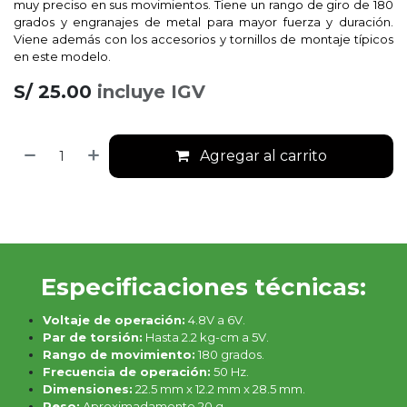
muy preciso en sus movimientos. Tiene un rango de giro de 180
grados y engranajes de metal para mayor fuerza y duración.
Viene además con los accesorios y tornillos de montaje típicos
en este modelo.
S/
25.00
incluye IGV
Agregar al carrito
Especificaciones técnicas:
Voltaje de operación:
4.8V a 6V.
Par de torsión:
Hasta 2.2 kg-cm a 5V.
Rango de movimiento:
180 grados.
Frecuencia de operación:
50 Hz.
Dimensiones:
22.5 mm x 12.2 mm x 28.5 mm.
Peso:
Aproximadamente 20 g.