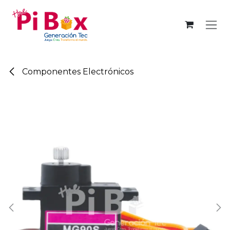
Ir al contenido
Componentes Electrónicos