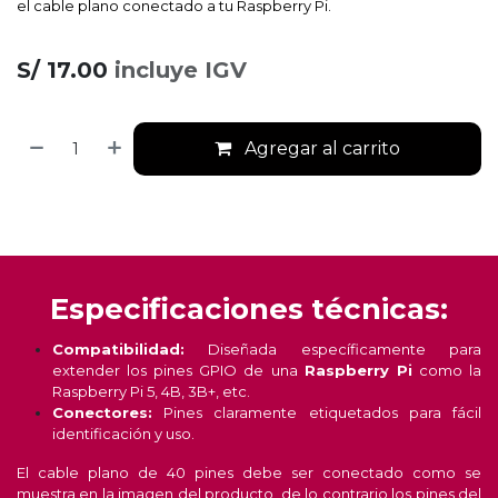
el cable plano conectado a tu Raspberry Pi.
S/
17.00
incluye IGV
Agregar al carrito
Especificaciones técnicas:
Compatibilidad:
Diseñada específicamente para
extender los pines GPIO de una
Raspberry Pi
como la
Raspberry Pi 5, 4B, 3B+, etc.
Conectores:
Pines claramente etiquetados para fácil
identificación y uso.
El cable plano de 40 pines debe ser conectado como se
muestra en la imagen del producto, de lo contrario los pines del