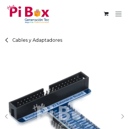
Ir al contenido
Cables y Adaptadores