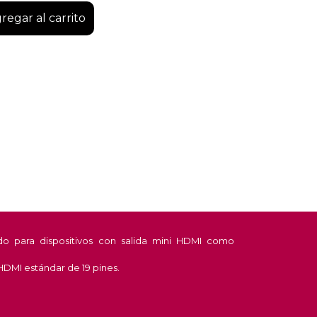
regar al carrito
do para dispositivos con salida mini HDMI como
HDMI estándar de 19 pines.