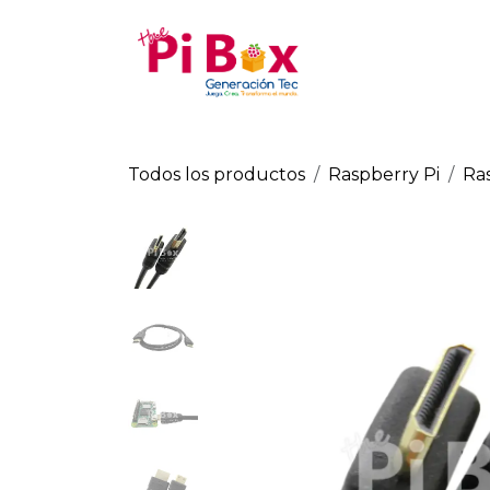
Ir al contenido
Tienda
Raspberry Pi
Todos los productos
Raspberry Pi
Ra