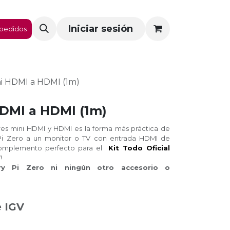
Iniciar sesión
pedidos
i HDMI a HDMI (1m)
HDMI a HDMI (1m)
es mini HDMI y HDMI es la forma más práctica de
Pi Zero a un monitor o TV con entrada HDMI de
complemento perfecto para el
Kit Todo Oficial
W
!
ry Pi Zero ni ningún otro accesorio o
e IGV