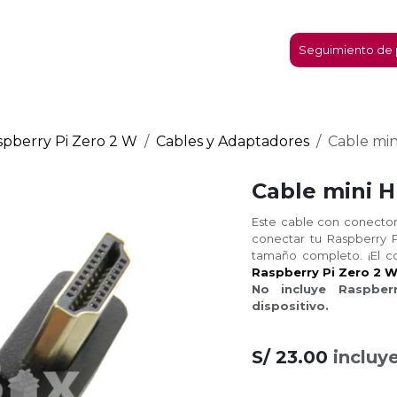
micro:bit
Nosotros
Contáctanos
Seguimiento de 
spberry Pi Zero 2 W
Cables y Adaptadores
Cable min
Cable mini 
Este cable con conector
conectar tu Raspberry 
tamaño completo. ¡El 
Raspberry Pi Zero 2 
No incluye Raspber
dispositivo.
S/
23.00
incluy