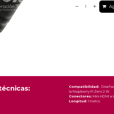
Ag
técnicas:
Compatibilidad:
Diseña
la Raspberry Pi Zero 2 W.
Conectores:
Mini HDMI a 
Longitud:
1 metro.