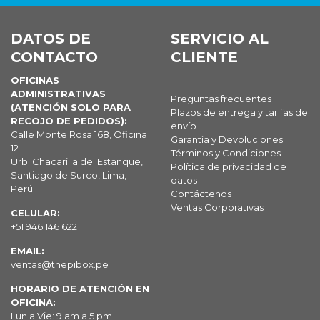
DATOS DE
SERVICIO AL
CONTACTO
CLIENTE
OFICINAS
ADMINISTRATIVAS
Preguntas frecuentes
(ATENCIÓN SOLO PARA
Plazos de entrega y tarifas de
RECOJO DE PEDIDOS):
envío
Calle Monte Rosa 168, Oficina
Garantía y Devoluciones
12
Términos y Condiciones
Urb. Chacarilla del Estanque,
Política de privacidad de
Santiago de Surco, Lima,
datos
Perú
Contáctenos
Ventas Corporativas
CELULAR:
+51 946 146 622
EMAIL:
ventas@thepibox.pe
HORARIO DE ATENCIÓN EN
OFICINA:
Lun a Vie: 9 am a 5 pm