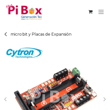
Ir al contenido
micro:bit y Placas de Expansión