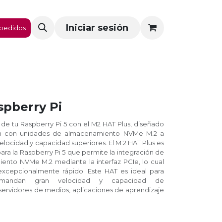
Iniciar sesión
pedidos
i
spberry Pi
de tu Raspberry Pi 5 con el M2 HAT Plus, diseñado
xión con unidades de almacenamiento NVMe M.2 a
elocidad y capacidad superiores. El M.2 HAT Plus es
ara la Raspberry Pi 5 que permite la integración de
nto NVMe M.2 mediante la interfaz PCIe, lo cual
excepcionalmente rápido. Este HAT es ideal para
emandan gran velocidad y capacidad de
rvidores de medios, aplicaciones de aprendizaje