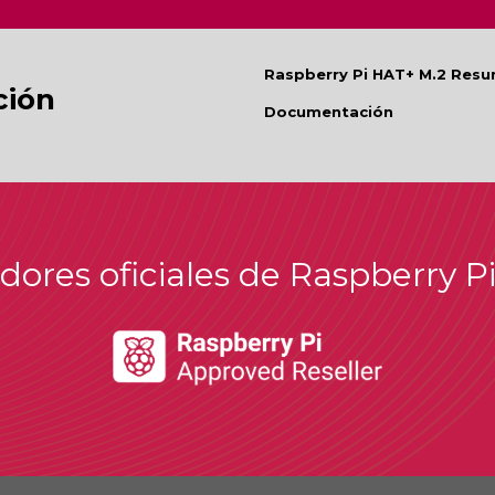
Raspberry Pi HAT+ M.2 Res
ión
Documentación
idores oficiales de Raspberry P