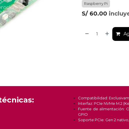
Raspberry Pi
S/
60.00
incluy
Ag
técnicas:
Compatibilidad: Exclusivam
Interfaz: PCIe NVMe M.2 (K
Fuente de alimentación: O
GPIO
Soporte PCIe: Gen 2 nativo