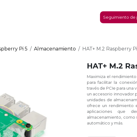
micro:bit
Nosotros
Contáctanos
Seguimiento de 
pberry Pi 5
Almacenamiento
HAT+ M.2 Raspberry P
HAT+ M.2 Ra
Maximiza el rendimiento 
para facilitar la cone
través de PCIe para una v
un accesorio innovador p
unidades de almacenamie
ofrece un rendimiento 
aplicaciones que d
almacenamiento, como se
automático y más.