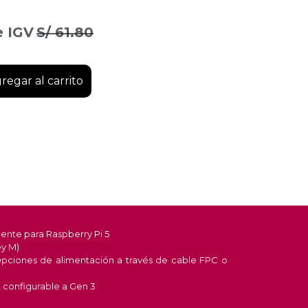
e IGV
S/
61.80
regar al carrito
ente para Raspberry Pi 5
ey M)
pciones de alimentación a través de cable FPC o
, configurable a Gen 3