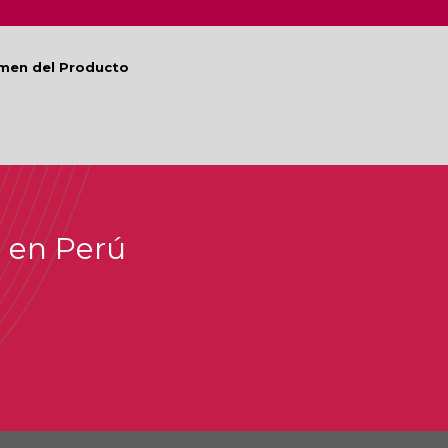
umen del Producto
i en Perú