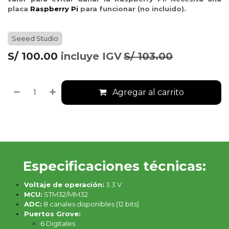
placa
Raspberry Pi
para funcionar (no incluido).
Seeed Studio
S/
100.00
incluye IGV
S/
103.00
Agregar al carrito
Especificaciones técnicas:
Voltaje de operación:
3.3 V
MCU:
STM32/MM32
ADC:
8 canales disponibles (12 bits)
Puertos Grove:
6 Digitales