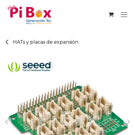
Ir al contenido
HATs y placas de expansión