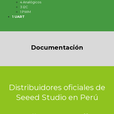
4 Analógicos
3 I2C
1 PWM
1 UART
Documentación
Distribuidores oficiales de
Seeed Studio en Perú