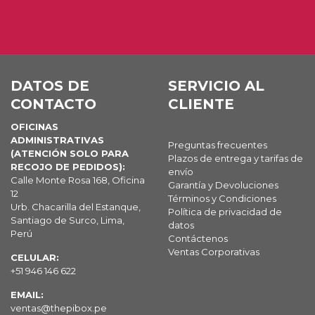
DATOS DE
SERVICIO AL
CONTACTO
CLIENTE
OFICINAS
ADMINISTRATIVAS
Preguntas frecuentes
(ATENCIÓN SOLO PARA
Plazos de entrega y tarifas de
RECOJO DE PEDIDOS):
envío
Calle Monte Rosa 168, Oficina
Garantía y Devoluciones
12
Términos y Condiciones
Urb. Chacarilla del Estanque,
Política de privacidad de
Santiago de Surco, Lima,
datos
Perú
Contáctenos
Ventas Corporativas
CELULAR:
+51 946 146 622
EMAIL:
ventas@thepibox.pe