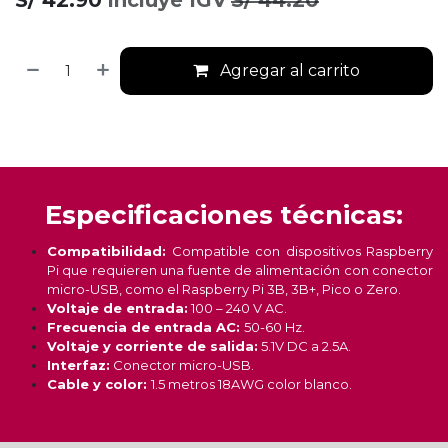
S/
42.90
incluye IGV
S/
44.20
Agregar al carrito
Especificaciones técnicas:
Compatibilidad:
Compatible con dispositivos Raspberry
Pi que requieren una fuente de alimentación con conector
micro-USB, como el Raspberry Pi 3B, 3B+, Pico o Zero.
Voltaje de entrada:
100 – 240 V AC.
Frecuencia de entrada AC:
50-60 Hz.
Voltaje y corriente de salida:
5.1V DC a 2.5A.
Interfaz:
Conector micro-USB.
Cable y color:
1.5 metros 18AWG color blanco.