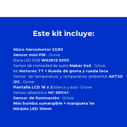
Este kit incluye:
Micro Servomotor SG90
Sensor mini PIR
- Grove
Barra LED RGB
WS2812 5050
Sensor de Humedad de suelo
Maker Soil
- Grove
Kit
Motores TT + Rueda de goma y rueda loca
Sensor de temperatura y temperatura ambiental
AHT20
I2C
- Grove
Pantalla LCD 16 x 2
blanco y azul - Grove
Sensor ultrasónico
HC-SR04+
Sensor de Iluminación
- Grove
Mini bomba sumergible + manguera 1m
Módulo LED 10mm