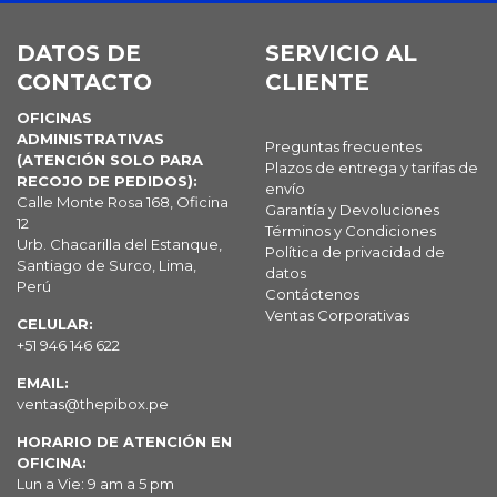
DATOS DE
SERVICIO AL
CONTACTO
CLIENTE
OFICINAS
ADMINISTRATIVAS
Preguntas frecuentes
(ATENCIÓN SOLO PARA
Plazos de entrega y tarifas de
RECOJO DE PEDIDOS):
envío
Calle Monte Rosa 168, Oficina
Garantía y Devoluciones
12
Términos y Condiciones
Urb. Chacarilla del Estanque,
Política de privacidad de
Santiago de Surco, Lima,
datos
Perú
Contáctenos
Ventas Corporativas
CELULAR:
+51 946 146 622
EMAIL:
ventas@thepibox.pe
HORARIO DE ATENCIÓN EN
OFICINA:
Lun a Vie: 9 am a 5 pm