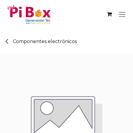
Ir al contenido
Componentes electrónicos