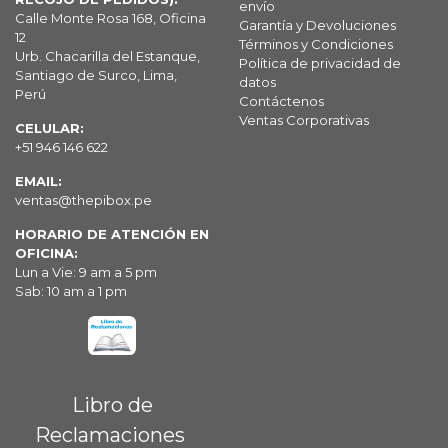
envío
Calle Monte Rosa 168, Oficina
Garantía y Devoluciones
12
Términos y Condiciones
Urb. Chacarilla del Estanque,
Política de privacidad de
Santiago de Surco, Lima,
datos
Perú
Contáctenos
Ventas Corporativas
CELULAR:
+51 946 146 622
EMAIL:
ventas@thepibox.pe
HORARIO DE ATENCIÓN EN
OFICINA:
Lun a Vie: 9 am a 5 pm
Sab: 10 am a 1 pm
Libro de
Reclamaciones