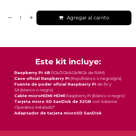
Agregar al carrito
Este kit incluye:
Raspberry Pi 4B
(1Gb/2Gb/4Gb/8Gb de RAM)
Case oficial Raspberry Pi
(Rojo/blanco o negro/gris)
Fuente de poder oficial Raspberry Pi
de 5V y
3A (blanco o negro)
Cable microHDMI-HDMI
Raspberry Pi (blanco o negro)
Tarjeta micro SD SanDisk de 32GB
con Sistema
Operativo instalado*
Adaptador de tarjeta microSD SanDisk