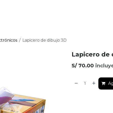
Raspberry Pi
micro:bit
Nosotros
Contáctanos
trónicos
Lapicero de dibujo 3D
Lapicero de 
S/
70.00
incluy
Ag