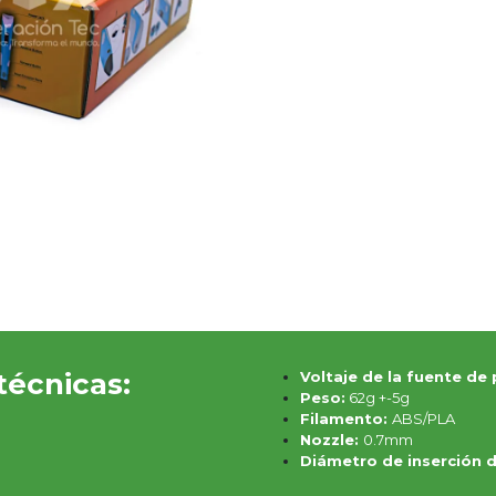
técnicas:
Voltaje de la fuente de
Peso:
62g +-5g
Filamento:
ABS/PLA
Nozzle:
0.7mm
Diámetro de inserción d