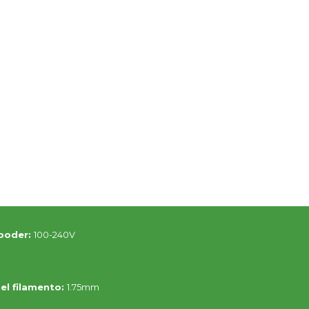
 poder:
100-240V
el filamento:
1.75mm