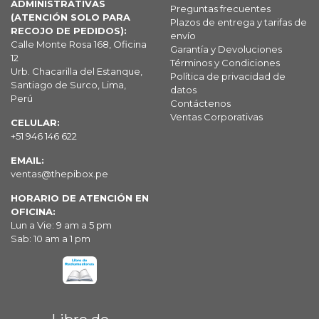
ADMINISTRATIVAS
Preguntas frecuentes
(ATENCIÓN SOLO PARA
Plazos de entrega y tarifas de
RECOJO DE PEDIDOS):
envío
Calle Monte Rosa 168, Oficina
Garantía y Devoluciones
12
Términos y Condiciones
Urb. Chacarilla del Estanque,
Política de privacidad de
Santiago de Surco, Lima,
datos
Perú
Contáctenos
Ventas Corporativas
CELULAR:
+51 946 146 622
EMAIL:
ventas@thepibox.pe
HORARIO DE ATENCIÓN EN
OFICINA:
Lun a Vie: 9 am a 5 pm
Sab: 10 am a 1 pm