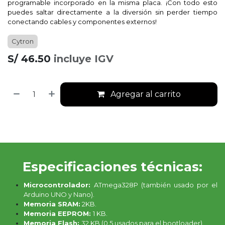
programable incorporado en la misma placa. ¡Con todo esto
puedes saltar directamente a la diversión sin perder tiempo
conectando cables y componentes externos!
Cytron
S/
46.50
incluye IGV
Agregar al carrito
Especificaciones técnicas:
Microcontrolador:
ATmega328P (también usado por el
Arduino UNO y Nano).
Memoria SRAM:
2KB.
Memoria EEPROM:
1 KB.
Memoria Flash:
32 KB (0.5 usados para el bootloader).