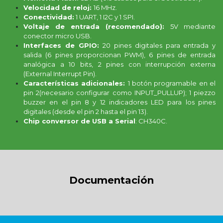
Velocidad de reloj:
16 MHz.
Conectividad:
1 UART, 1 I2C y 1 SPI.
Voltaje de entrada (recomendado):
5V mediante
conector micro USB.
Interfaces de GPIO:
20 pines digitales para entrada y
salida (6 pines proporcionan PWM), 6 pines de entrada
analógica a 10 bits, 2 pines con interrupción externa
(External Interrupt Pin).
Características adicionales:
1 botón programable en el
pin 2(necesario configurar como INPUT_PULLUP); 1 piezzo
buzzer en el pin 8 y 12 indicadores LED para los pines
digitales (desde el pin 2 hasta el pin 13).
Chip conversor de USB a Serial
: CH340C.
Documentación