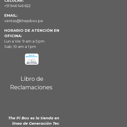
CELULAR:
+51 946 146 622
EMAIL:
ventas@thepibox.pe
HORARIO DE ATENCIÓN EN
OFICINA:
Lun a Vie: 9 am a 5 pm
Sab: 10 am a 1 pm
Libro de
Reclamaciones
The Pi Box es la tienda en
línea de
Generación Tec