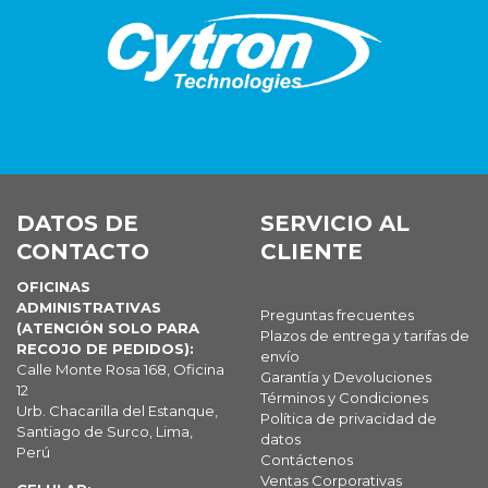
DATOS DE
SERVICIO AL
CONTACTO
CLIENTE
OFICINAS
ADMINISTRATIVAS
Preguntas frecuentes
(ATENCIÓN SOLO PARA
Plazos de entrega y tarifas de
RECOJO DE PEDIDOS):
envío
Calle Monte Rosa 168, Oficina
Garantía y Devoluciones
12
Términos y Condiciones
Urb. Chacarilla del Estanque,
Política de privacidad de
Santiago de Surco, Lima,
datos
Perú
Contáctenos
Ventas Corporativas