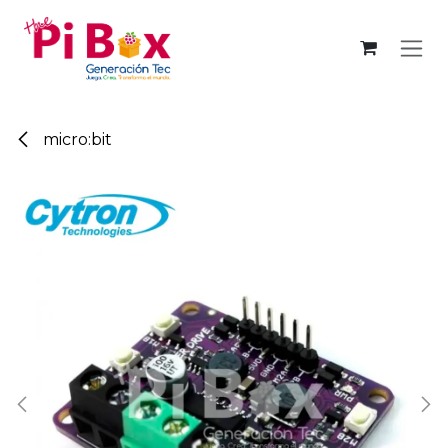
Ir al contenido
micro:bit