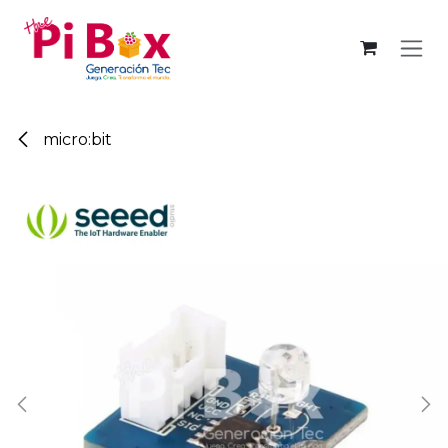
Ir al contenido
micro:bit