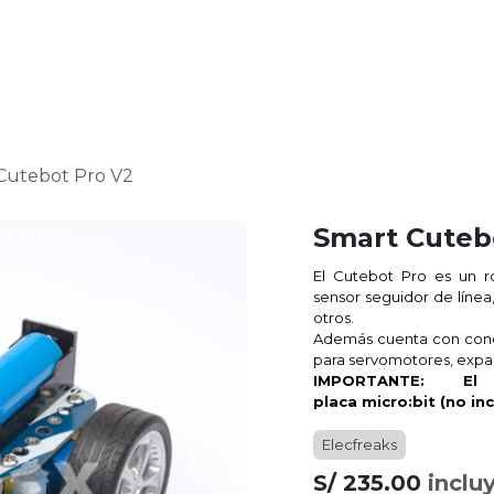
Raspberry Pi
micro:bit
Nosotros
Contáctanos
Cutebot Pro V2
Smart Cuteb
El Cutebot Pro es un r
sensor seguidor de línea
otros.
Además cuenta con conec
para servomotores, expa
IMPORTANTE: El 
placa
micro:bit
(no in
Elecfreaks
S/
235.00
inclu