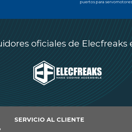
puertos para servomotores
uidores oficiales de Elecfreaks
SERVICIO AL CLIENTE
O