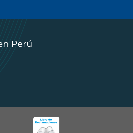
.
 en Perú