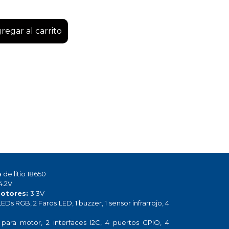
regar al carrito
 de litio 18650
4.2V
motores:
3.3V
LEDs RGB, 2 Faros LED, 1 buzzer, 1 sensor infrarrojo, 4
 para motor, 2 interfaces I2C, 4 puertos GPIO, 4