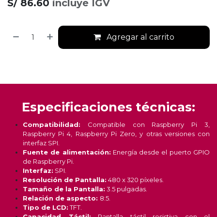
S/
86.60
incluye IGV
Agregar al carrito
Especificaciones técnicas:
Compatibilidad:
Compatible con Raspberry Pi 3,
Raspberry Pi 4, Raspberry Pi Zero, y otras versiones con
interfaz SPI.
Fuente de alimentación:
Energía desde el puerto GPIO
de Raspberry Pi.
Interfaz:
SPI.
Resolución de Pantalla:
480 x 320 píxeles.
Tamaño de la Pantalla:
3.5 pulgadas.
Relación de aspecto:
8:5.
Tipo de LCD:
TFT.
Capacidad Táctil:
Pantalla táctil resistiva con el