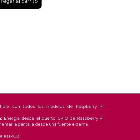
regar al carrito
ble con todos los modelos de Raspberry Pi
:
Energía desde el puerto GPIO de Raspberry Pi
mentar la pantalla desde una fuente externa.
eles (RGB).