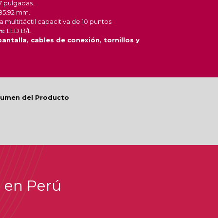
7 pulgadas.
85.92 mm.
a multitáctil capacitiva de 10 puntos
n:
LED B/L.
antalla, cables de conexión, tornillos y
esumen del Producto
i en Perú