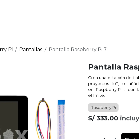
Raspberry Pi
micro:bit
Nosotros
Contáctanos
ry Pi
Pantallas
Pantalla Raspberry Pi 7"
Pantalla Ras
Crea una estación de tra
proyectos IoT, o añád
en
Raspberry Pi
… con la
el límite.
Raspberry Pi
S/
333.00
inclu