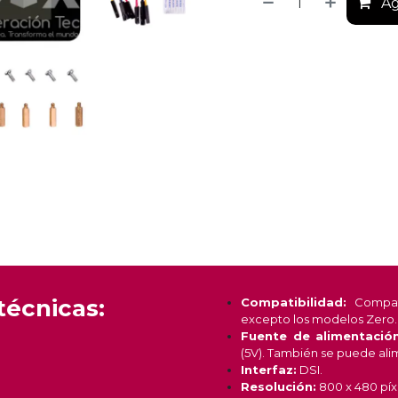
Ag
técnicas:
Compatibilidad:
Compati
excepto los modelos Zero.
Fuente de alimentación
(5V). También se puede ali
Interfaz:
DSI.
Resolución:
800 x 480 píx