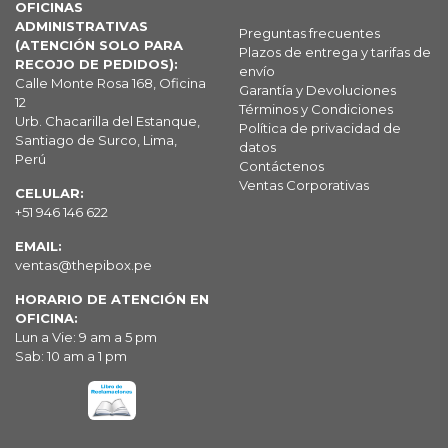
OFICINAS
ADMINISTRATIVAS
Preguntas frecuentes
(ATENCIÓN SOLO PARA
Plazos de entrega y tarifas de
RECOJO DE PEDIDOS):
envío
Calle Monte Rosa 168, Oficina
Garantía y Devoluciones
12
Términos y Condiciones
Urb. Chacarilla del Estanque,
Política de privacidad de
Santiago de Surco, Lima,
datos
Perú
Contáctenos
Ventas Corporativas
CELULAR:
+51 946 146 622
EMAIL:
ventas@thepibox.pe
HORARIO DE ATENCIÓN EN
OFICINA:
Lun a Vie: 9 am a 5 pm
Sab: 10 am a 1 pm