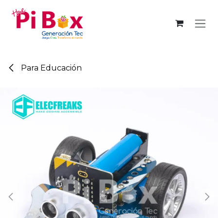
Ir al contenido
Para Educación