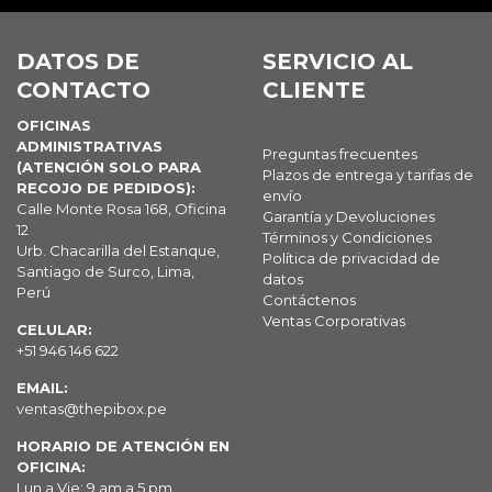
DATOS DE
SERVICIO AL
CONTACTO
CLIENTE
OFICINAS
ADMINISTRATIVAS
Preguntas frecuentes
(ATENCIÓN SOLO PARA
Plazos de entrega y tarifas de
RECOJO DE PEDIDOS):
envío
Calle Monte Rosa 168, Oficina
Garantía y Devoluciones
12
Términos y Condiciones
Urb. Chacarilla del Estanque,
Política de privacidad de
Santiago de Surco, Lima,
datos
Perú
Contáctenos
Ventas Corporativas
CELULAR:
+51 946 146 622
EMAIL:
ventas@thepibox.pe
HORARIO DE ATENCIÓN EN
OFICINA:
Lun a Vie: 9 am a 5 pm