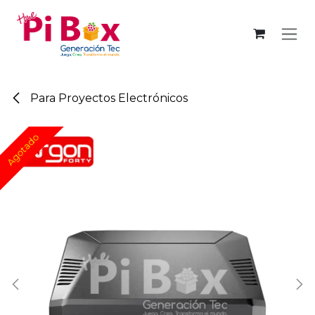
Ir al contenido
Para Proyectos Electrónicos
Agotado
Agotado