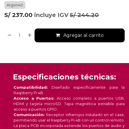
Argon40
S/
237.00
incluye IGV
S/
244.20
Agregar al carrito
Especificaciones técnicas:
Compatibilidad:
Diseñado específicamente para la
Raspberry Pi 4B.
Acceso a Puertos:
Acceso completo a puertos USB,
HDMI y tarjeta microSD. Tapa magnética extraíble para
acceso a puertos GPIO.
Comunicación:
Receptor infrarrojos instalado en el case,
permitiendo usar el Raspberry Pi 4B con un control remoto.
La placa PCB incorporada extiende los puertos de audio y