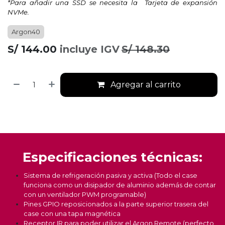
*Para añadir una SSD se necesita la
Tarjeta de expansión
NVMe.
Argon40
S/
144.00
incluye IGV
S/
148.30
Agregar al carrito
Especificaciones técnicas:
Sistema de refrigeración pasiva y activa (Todo el case
funciona como un disipador de aluminio además de contar
con un ventilador PWM programable)
Pines GPIO reposicionados a la parte superior trasera del
case con una tapa magnética
Receptor IR para poder utilizar el Argon Remote (perfecto