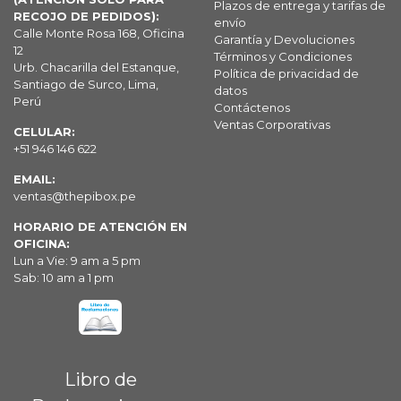
Plazos de entrega y tarifas de
RECOJO DE PEDIDOS):
envío
Calle Monte Rosa 168, Oficina
Garantía y Devoluciones
12
Términos y Condiciones
Urb. Chacarilla del Estanque,
Política de privacidad de
Santiago de Surco, Lima,
datos
Perú
Contáctenos
Ventas Corporativas
CELULAR:
+51 946 146 622
EMAIL:
ventas@thepibox.pe
HORARIO DE ATENCIÓN EN
OFICINA:
Lun a Vie: 9 am a 5 pm
Sab: 10 am a 1 pm
Libro de