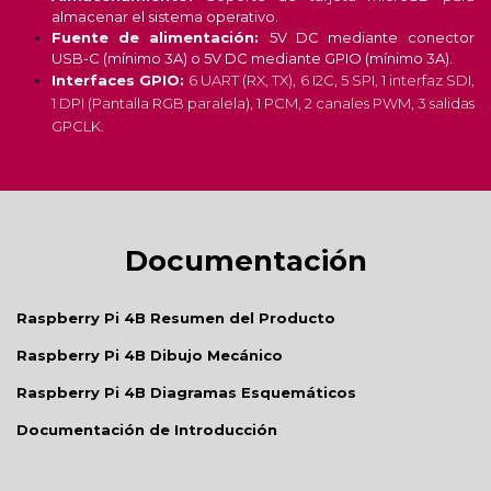
almacenar el sistema operativo.
Fuente de alimentación:
5V DC mediante
conector
USB-C (mínimo 3A) o 5V DC mediante GPIO (mínimo 3A).
Interfaces GPIO:
6 UART (RX, TX), 6 I2C, 5 SPI, 1 interfaz SDI,
1 DPI (Pantalla RGB paralela), 1 PCM, 2 canales PWM, 3 salidas
GPCLK.
Documentación
Raspberry Pi 4B Resumen del Producto
Raspberry Pi 4B Dibujo Mecánico
Raspberry Pi 4B Diagramas Esquemáticos
Documentación de Introducción