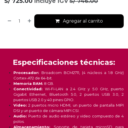
S/
725.00
incluye IGV
S/
746.00
Agregar al carrito
Especificaciones técnicas:
Procesador:
Broadcom BCM2711, (4 núcleos a 1.8 GHz)
Cortex-A72 de 64-bit.
Memoria RAM:
8 GB.
Conectividad:
Wi-Fi-LAN a 2.4 GHz y 5.0 GHz, puerto
Gigabit Ethernet, Bluetooth 5.0, 2 puertos USB 3.0, 2
puertos USB 2.0 y 40 pines GPIO.
Video:
2 puertos micro HDMI, un puerto de pantalla MIPI
DSI y un puerto de cámara MIPI CSI.
Audio:
Puerto de audio estéreo y video compuesto de 4
polos.
Almacenamiento:
Soporte de tarjeta microSD para