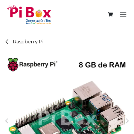
Ir al contenido
Raspberry Pi