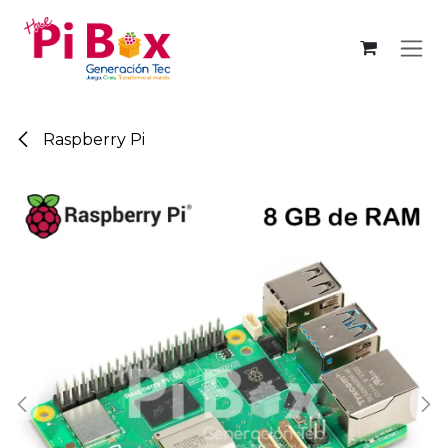
Ir al contenido
Raspberry Pi