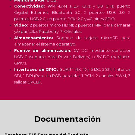
Memoria RAM:
8 GB.
Conectividad:
W
i-Fi-LAN a 2.4 GHz y 5.0 GHz, puerto
Gigabit Ethernet, Bluetooth 5.0, 2 puertos USB 3.0, 2
puertos USB 2.0, un puerto PCIe 2.0 y 40 pines GPIO.
Video:
2
puertos micro HDMI; 2 puertos MIPI para cámaras
y/o pantallas Raspberry Pi Oficiales.
Almacenamiento:
S
oporte de tarjeta microSD para
almacenar el sistema operativo.
Fuente de alimentación:
5
V DC mediante
conector
USB-C (soporte para Power Delivery) o 5V DC mediante
GPIOs.
Interfaces de GPIO:
6
UART (RX, TX), 6 I2C, 5 SPI, 1 interfaz
SDI, 1 DPI (Pantalla RGB paralela), 1 PCM, 2 canales PWM, 3
salidas GPCLK.
Documentación
Raspberry Pi 5 Resumen del Producto