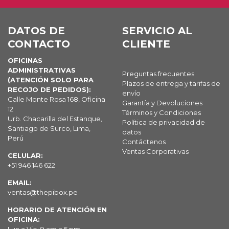
DATOS DE
SERVICIO AL
CONTACTO
CLIENTE
OFICINAS
ADMINISTRATIVAS
Preguntas frecuentes
(ATENCIÓN SOLO PARA
Plazos de entrega y tarifas de
RECOJO DE PEDIDOS):
envío
Calle Monte Rosa 168, Oficina
Garantía y Devoluciones
12
Términos y Condiciones
Urb. Chacarilla del Estanque,
Política de privacidad de
Santiago de Surco, Lima,
datos
Perú
Contáctenos
Ventas Corporativas
CELULAR:
+51 946 146 622
EMAIL:
ventas@thepibox.pe
HORARIO DE ATENCIÓN EN
OFICINA: