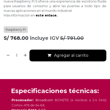
nueva Raspberry Pi 5 ofrece una experiencia de escritorio fluida
para usuarios de consumo y abre las puertas a todo tipo de
nuevas aplicaciones en el mundo industrial.
Más información en
este enlace.
Raspberry Pi
S/
768.00
incluye IGV
S/
791.00
Agregar al carrito
Especificaciones técnicas:
Procesador:
Broadcom
BCM2712 (4 núcleos a 2.4 GHz)
Cortex-A76 de 64-bit.