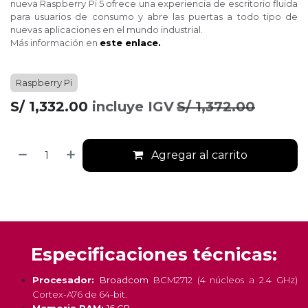
nueva Raspberry Pi 5 ofrece una experiencia de escritorio fluida
para usuarios de consumo y abre las puertas a todo tipo de
nuevas aplicaciones en el mundo industrial.
Más información en
este enlace.
Raspberry Pi
S/
1,332.00
incluye IGV
S/
1,372.00
Agregar al carrito
Especificaciones técnicas:
Procesador:
Broadcom
BCM2712 (4 núcleos a 2.4 GHz)
Cortex-A76 de 64-bit.