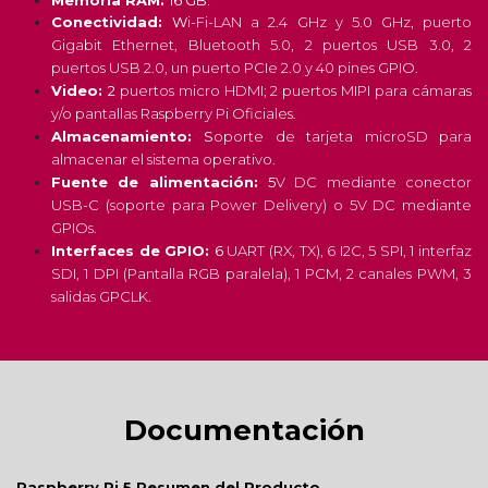
Memoria RAM:
16 GB.
Conectividad:
W
i-Fi-LAN a 2.4 GHz y 5.0 GHz, puerto
Gigabit Ethernet, Bluetooth 5.0, 2 puertos USB 3.0, 2
puertos USB 2.0, un puerto PCIe 2.0 y 40 pines GPIO.
Video:
2
puertos micro HDMI; 2 puertos MIPI para cámaras
y/o pantallas Raspberry Pi Oficiales.
Almacenamiento:
S
oporte de tarjeta microSD para
almacenar el sistema operativo.
Fuente de alimentación:
5
V DC mediante
conector
USB-C (soporte para Power Delivery) o 5V DC mediante
GPIOs.
Interfaces de GPIO:
6
UART (RX, TX), 6 I2C, 5 SPI, 1 interfaz
SDI, 1 DPI (Pantalla RGB paralela), 1 PCM, 2 canales PWM, 3
salidas GPCLK.
Documentación
Raspberry Pi 5 Resumen del Producto