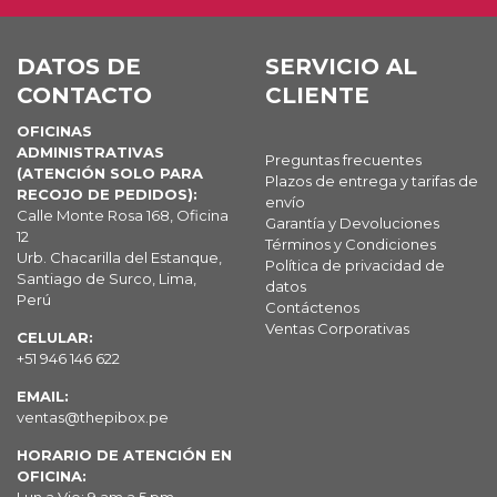
DATOS DE
SERVICIO AL
CONTACTO
CLIENTE
OFICINAS
ADMINISTRATIVAS
Preguntas frecuentes
(ATENCIÓN SOLO PARA
Plazos de entrega y tarifas de
RECOJO DE PEDIDOS):
envío
Calle Monte Rosa 168, Oficina
Garantía y Devoluciones
12
Términos y Condiciones
Urb. Chacarilla del Estanque,
Política de privacidad de
Santiago de Surco, Lima,
datos
Perú
Contáctenos
Ventas Corporativas
CELULAR:
+51 946 146 622
EMAIL:
ventas@thepibox.pe
HORARIO DE ATENCIÓN EN
OFICINA: