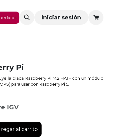
Iniciar sesión
pedidos
erry Pi
ncluye la placa Raspberry Pi M.2 HAT+ con un módulo
TOPS) para usar con Raspberry Pi 5.
ye IGV
regar al carrito