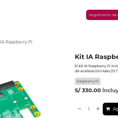
micro:bit
Nosotros
Contáctanos
Seguimiento de 
 IA Raspberry Pi
Kit IA Raspb
El Kit IA Raspberry Pi i
de aceleración Hailo (13 
Raspberry Pi
S/
330.00
inclu
Ag