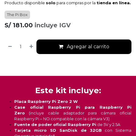
Producto disponible
solo
para compras por la
tienda en línea.
The Pi Box
S/
181.00
incluye IGV
Agregar al carrito
Este kit incluye:
Placa Raspberry Pi Zero 2 W
Case oficial Raspberry Pi para Raspberry Pi
Zero
(incluye cable adaptador para cámara oficial
Raspberry Pi – NO compatible con la cámara V3)
Fuente de poder oficial Raspberry Pi
de 5V y 2.5A
Tarjeta micro SD SanDisk de 32GB
con Sistema