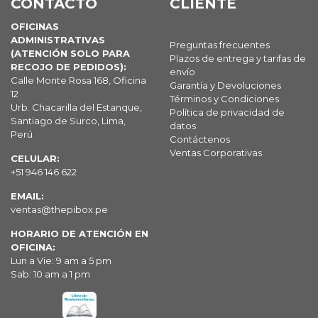
CONTACTO
CLIENTE
OFICINAS
ADMINISTRATIVAS
Preguntas frecuentes
(ATENCIÓN SOLO PARA
Plazos de entrega y tarifas de
RECOJO DE PEDIDOS):
envío
Calle Monte Rosa 168, Oficina
Garantía y Devoluciones
12
Términos y Condiciones
Urb. Chacarilla del Estanque,
Política de privacidad de
Santiago de Surco, Lima,
datos
Perú
Contáctenos
Ventas Corporativas
CELULAR:
+51 946 146 622
EMAIL:
ventas@thepibox.pe
HORARIO DE ATENCIÓN EN
OFICINA:
Lun a Vie: 9 am a 5 pm
Sab: 10 am a 1 pm