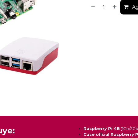
Ag
uye:
Raspberry Pi 4B
(1Gb/2G
Case oficial Raspberry P