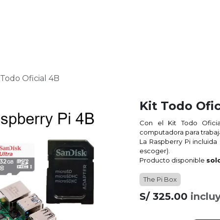
Raspberry Pi
micro:bit
Nosotros
Contáctanos
 Todo Oficial 4B
Kit Todo Ofic
Con el Kit Todo Ofici
computadora para trabaja
La
Raspberry Pi
incluida
escoger).
Producto disponible
sol
The Pi Box
S/
325.00
inclu