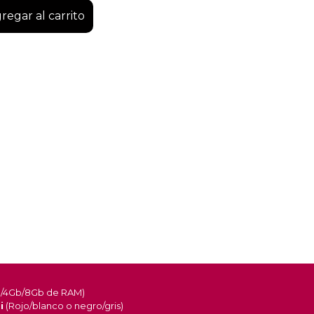
regar al carrito
b/4Gb/8Gb de RAM)
i
(Rojo/blanco o negro/gris)