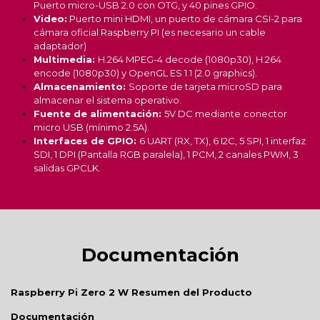
Puerto micro-USB 2.0 con OTG, y 40 pines GPIO.
Video:
Puerto mini HDMI, un puerto de cámara CSI-2 para
cámara oficial Raspberry PI (es necesario un cable
adaptador)
Multimedia:
H.264 MPEG-4 decode (1080p30), H.264
encode (1080p30) y OpenGL ES 1.1 (2.0 graphics).
Almacenamiento:
Soporte de tarjeta microSD para
almacenar el sistema operativo.
Fuente de alimentación:
5V DC mediante
conector
micro USB (mínimo 2.5A).
Interfaces de GPIO:
6 UART (RX, TX), 6 I2C, 5 SPI, 1 interfaz
SDI, 1 DPI (Pantalla RGB paralela), 1 PCM, 2 canales PWM, 3
salidas GPCLK.
Documentación
Raspberry Pi Zero 2 W Resumen del Producto
Documentación