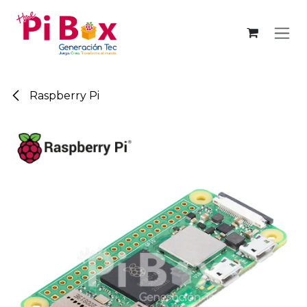
Ir al contenido
Raspberry Pi