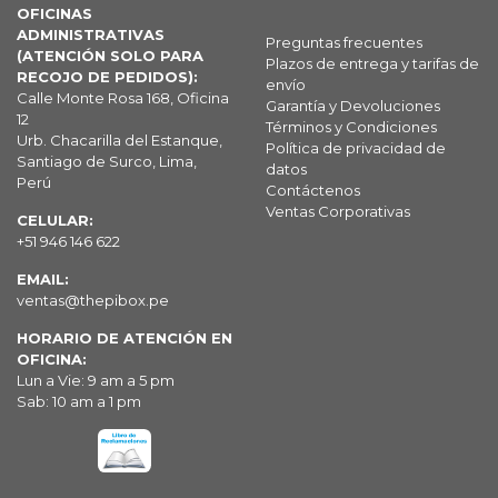
OFICINAS
ADMINISTRATIVAS
Preguntas frecuentes
(ATENCIÓN SOLO PARA
Plazos de entrega y tarifas de
RECOJO DE PEDIDOS):
envío
Calle Monte Rosa 168, Oficina
Garantía y Devoluciones
12
Términos y Condiciones
Urb. Chacarilla del Estanque,
Política de privacidad de
Santiago de Surco, Lima,
datos
Perú
Contáctenos
Ventas Corporativas
CELULAR:
+51 946 146 622
EMAIL:
ventas@thepibox.pe
HORARIO DE ATENCIÓN EN
OFICINA:
Lun a Vie: 9 am a 5 pm
Sab: 10 am a 1 pm