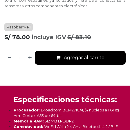
sola o con espadines ya soldados y lista para conectarse a
sensores y otros componentes electrónicos.
Raspberry Pi
S/
78.00
incluye IGV
S/
83.10
Agregar al carrito
Especificaciones técnicas:
Procesador:
Broadcom BCM2710A1, (4 núcleos a 1 GHz)
Arm Cortex-A53 de 64-bit.
Memoria RAM:
512 MB LPDDR2.
Conectividad:
Wi-Fi-LAN a 2.4 GHz, Bluetooth 4.2 / BLE.