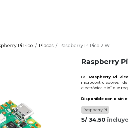
Raspberry Pi
micro:bit
Nosotros
Contáctanos
pberry Pi Pico
Placas
Raspberry Pi Pico 2 W
Raspberry Pi
La
Raspberry Pi Pic
microcontroladores d
electrónica e IoT que re
Disponible con o sin
Raspberry Pi
S/
34.50
incluy