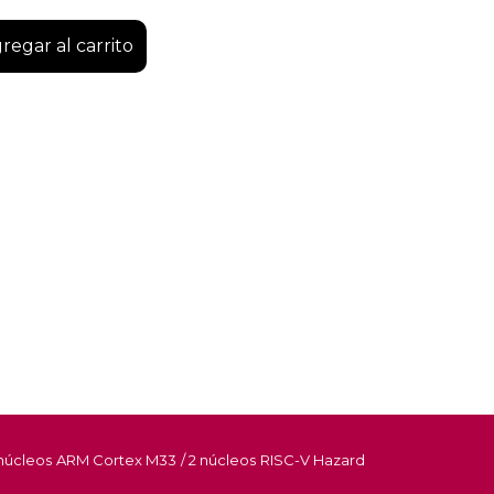
regar al carrito
núcleos ARM Cortex M33 / 2 núcleos RISC-V Hazard