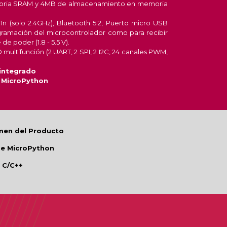
ria SRAM y 4MB de almacenamiento en memoria
11n (solo 2.4GHz), Bluetooth 5.2, Puerto micro USB
ogramación del microcontrolador como para recibir
e poder (1.8 - 5.5 V).
 multifunción (2 UART, 2 SPI, 2 I2C, 24 canales PWM,
integrado
 MicroPython
men del Producto
de MicroPython
 C/C++