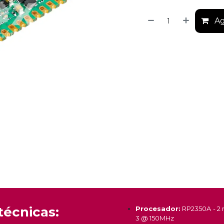
Ag
técnicas:
Procesador:
RP2350A - 2 
3 @ 150MHz