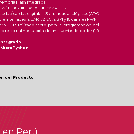
emoria Flash integrada
:
Wi-Fi 802.11n, banda única 2.4 GHz
radas/ salidas digitales, 3 entradas analógicas (ADC
 e interfaces: 2 UART, 2 I2C, 2 SPI y 16 canales PWM.
cro USB utilizado tanto para la programación del
 recibir alimentación de una fuente de poder (1.8
integrado
 MicroPython
en del Producto
i en Perú