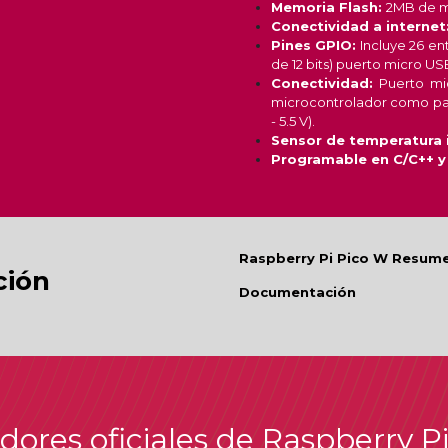
Memoria Flash:
2MB de m
Conectividad a internet
Pines GPIO:
Incluye 26 ent
de 12 bits) puerto micro USB
Conectividad:
Puerto mi
microcontrolador como para
- 5.5 V).
Sensor de temperatura 
Programable en C/C++ y
Raspberry Pi Pico W Resum
ión
Documentación
idores oficiales de Raspberry P