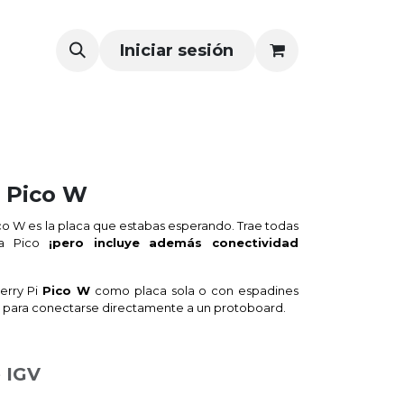
Iniciar sesión
i Pico W
co W es la placa que estabas esperando. Trae todas
 la Pico
¡pero incluye además conectividad
erry Pi
Pico W
como placa sola o con espadines
a para conectarse directamente a un protoboard.
 IGV