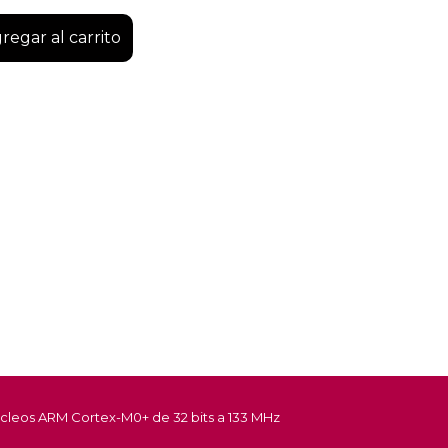
regar al carrito
cleos ARM Cortex-M0+ de 32 bits a 133 MHz