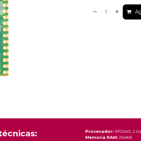
Ag
técnicas:
Procesador:
RP2040, 2 nú
Memoria RAM:
264KB