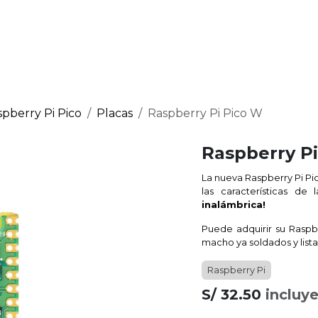
Raspberry Pi
micro:bit
Nosotros
Contáctanos
pberry Pi Pico
Placas
Raspberry Pi Pico W
Raspberry P
La nueva Raspberry Pi Pi
las características de
inalámbrica!
Puede adquirir su Raspb
macho ya soldados y list
Raspberry Pi
S/
32.50
incluye