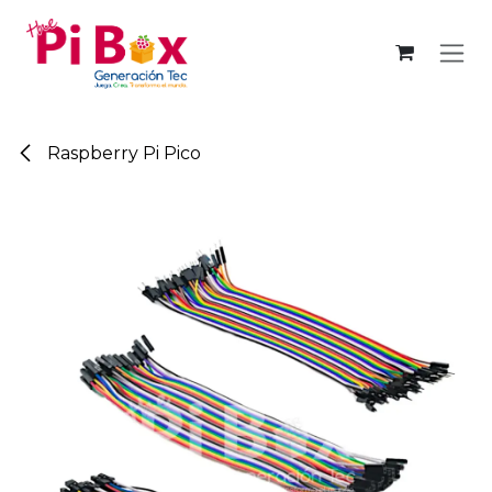
Ir al contenido
Raspberry Pi Pico