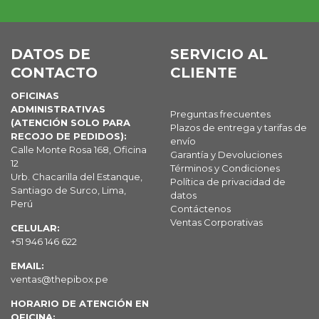
DATOS DE
SERVICIO AL
CONTACTO
CLIENTE
OFICINAS
ADMINISTRATIVAS
Preguntas frecuentes
(ATENCIÓN SOLO PARA
Plazos de entrega y tarifas de
RECOJO DE PEDIDOS):
envío
Calle Monte Rosa 168, Oficina
Garantía y Devoluciones
12
Términos y Condiciones
Urb. Chacarilla del Estanque,
Política de privacidad de
Santiago de Surco, Lima,
datos
Perú
Contáctenos
Ventas Corporativas
CELULAR:
+51 946 146 622
EMAIL:
ventas@thepibox.pe
HORARIO DE ATENCIÓN EN
OFICINA: