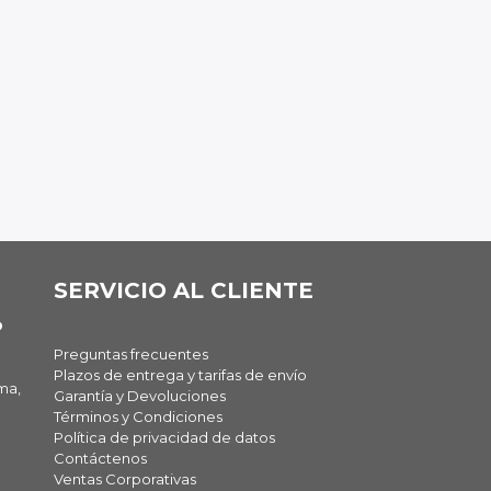
SERVICIO AL CLIENTE
O
Preguntas frecuentes
Plazos de entrega y tarifas de envío
ma,
Garantía y Devoluciones
Términos y Condiciones
Política de privacidad de datos
Contáctenos
Ventas Corporativas