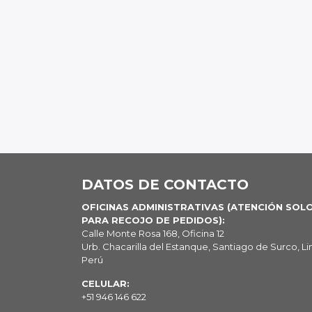
DATOS DE CONTACTO
OFICINAS ADMINISTRATIVAS (ATENCIÓN SOL
PARA RECOJO DE PEDIDOS):
Calle Monte Rosa 168, Oficina 12
Urb. Chacarilla del Estanque, Santiago de Surco, Li
Perú
CELULAR:
+51 946 146 622