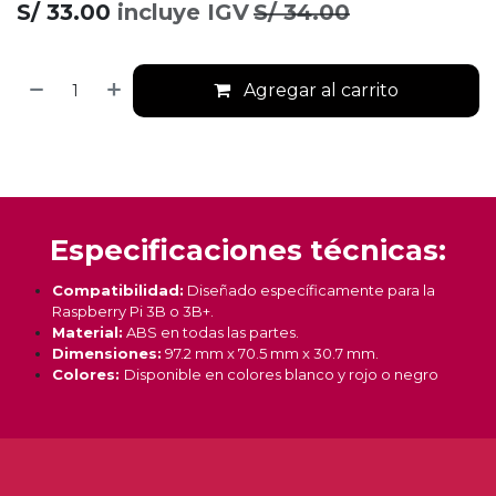
S/
33.00
incluye IGV
S/
34.00
Agregar al carrito
Especificaciones técnicas:
Compatibilidad:
Diseñado específicamente para la
Raspberry Pi 3B o 3B+.
Material:
ABS en todas las partes.
Dimensiones:
97.2 mm x 70.5 mm x 30.7 mm.
Colores:
Disponible en colores blanco y rojo o negro