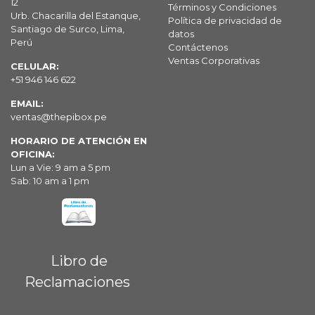
12
Términos y Condiciones
Urb. Chacarilla del Estanque,
Política de privacidad de
Santiago de Surco, Lima,
datos
Perú
Contáctenos
Ventas Corporativas
CELULAR:
+51 946 146 622
EMAIL:
ventas@thepibox.pe
HORARIO DE ATENCIÓN EN
OFICINA:
Lun a Vie: 9 am a 5 pm
Sab: 10 am a 1 pm
Libro de
Reclamaciones