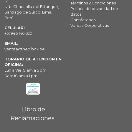
12
Términos y Condiciones
Urb. Chacarilla del Estanque,
Política de privacidad de
Santiago de Surco, Lima,
datos
Perú
Contáctenos
Ventas Corporativas
CELULAR:
+51 946 146 622
EMAIL:
ventas@thepibox.pe
HORARIO DE ATENCIÓN EN
OFICINA:
Lun a Vie: 9 am a 5 pm
Sab: 10 am a 1 pm
Libro de
Reclamaciones