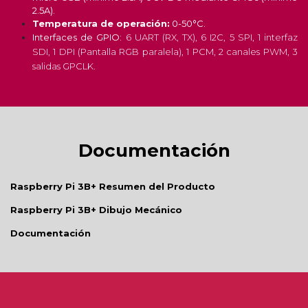
2.5A).
Temperatura de operación:
0-50°C.
Interfaces de GPIO:
6 UART (RX, TX), 6 I2C, 5 SPI, 1 interfaz
SDI, 1 DPI (Pantalla RGB paralela), 1 PCM, 2 canales PWM, 3
salidas GPCLK.
Documentación
Raspberry Pi 3B+ Resumen del Producto
Raspberry Pi 3B+ Dibujo Mecánico
Documentación