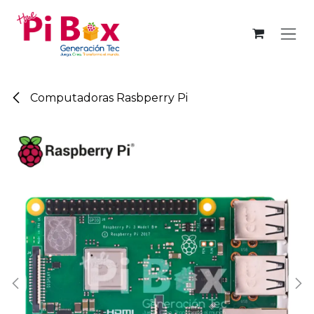
Ir al contenido
Computadoras Rasbperry Pi