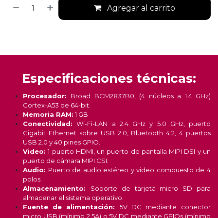
Agregar al carrito
Especificaciones técnicas:
Procesador:
Broad BCM2837B0, (4 núcleos a 1.4 GHz)
Cortex-A53 de 64-bit.
Memoria RAM:
1 GB
Conectividad:
Wi-Fi-LAN a 2.4 GHz y 5.0 GHz, puerto
Gigabit Ethernet sobre USB 2.0, Bluetooth 4.2, 4 puertos
USB 2.0 y 40 pines GPIO.
Video:
1 puerto HDMI, un puerto de pantalla MIPI DSI y un
puerto de cámara MIPI CSI.
Audio:
Puerto de audio estéreo y video compuesto de 4
polos.
Almacenamiento:
Soporte de tarjeta
micro SD
para
almacenar el sistema operativo.
Fuente de alimentación:
5V DC mediante
conector
micro USB (mínimo 2.5A) o 5V DC mediante GPIOs (mínimo