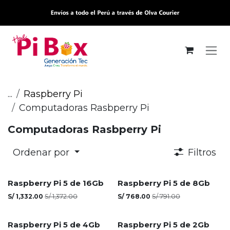
Ir al contenido
...
Raspberry Pi
Computadoras Rasbperry Pi
Computadoras Rasbperry Pi
Ordenar por
Filtros
Agotado
Raspberry Pi 5 de 16Gb
Raspberry Pi 5 de 8Gb
S/
1,332.00
S/
1,372.00
S/
768.00
S/
791.00
Raspberry Pi 5 de 4Gb
Raspberry Pi 5 de 2Gb