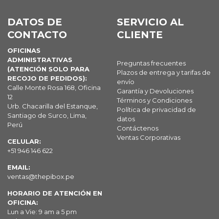
DATOS DE
SERVICIO AL
CONTACTO
CLIENTE
OFICINAS
ADMINISTRATIVAS
Preguntas frecuentes
(ATENCIÓN SOLO PARA
Plazos de entrega y tarifas de
RECOJO DE PEDIDOS):
envío
Calle Monte Rosa 168, Oficina
Garantía y Devoluciones
12
Términos y Condiciones
Urb. Chacarilla del Estanque,
Política de privacidad de
Santiago de Surco, Lima,
datos
Perú
Contáctenos
Ventas Corporativas
CELULAR:
+51 946 146 622
EMAIL:
ventas@thepibox.pe
HORARIO DE ATENCIÓN EN
OFICINA:
Lun a Vie: 9 am a 5 pm