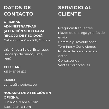
DATOS DE
SERVICIO AL
CONTACTO
CLIENTE
OFICINAS
ADMINISTRATIVAS
Preguntas frecuentes
(ATENCIÓN SOLO PARA
Plazos de entrega y tarifas de
RECOJO DE PEDIDOS):
envío
Calle Monte Rosa 168, Oficina
Garantía y Devoluciones
12
Términos y Condiciones
Urb. Chacarilla del Estanque,
Política de privacidad de
Santiago de Surco, Lima,
datos
Perú
Contáctenos
Ventas Corporativas
CELULAR:
+51 946 146 622
EMAIL:
ventas@thepibox.pe
HORARIO DE ATENCIÓN EN
OFICINA:
Lun a Vie: 9 am a 5 pm
Sab: 10 am a 1 pm