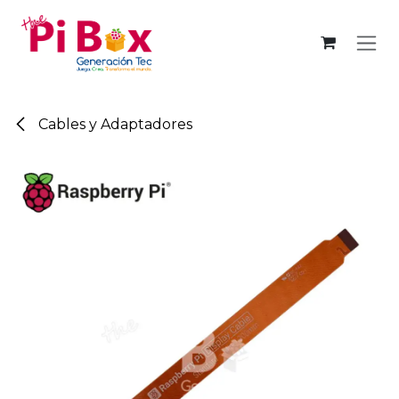
Ir al contenido
Cables y Adaptadores