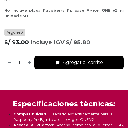
No incluye placa Raspberry Pi, case Argon ONE v2 ni
unidad SSD.
Argon40
S/
93.00
incluye IGV
S/
95.80
Agregar al carrito
Especificaciones técnicas:
Compatibilidad:
Diseñado específicamente para la
Raspberry Pi 4B junto al case Argon ONE V2
Acceso a Puertos
: Acceso completo a puertos USB,