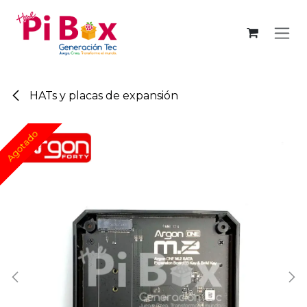
Ir al contenido
HATs y placas de expansión
Agotado
Agotado