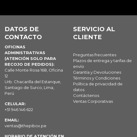
DATOS DE
SERVICIO AL
CONTACTO
CLIENTE
OFICINAS
ADMINISTRATIVAS
Preguntas frecuentes
(ATENCIÓN SOLO PARA
Plazos de entrega y tarifas de
RECOJO DE PEDIDOS):
envío
Calle Monte Rosa 168, Oficina
Garantía y Devoluciones
12
Términos y Condiciones
Urb. Chacarilla del Estanque,
Política de privacidad de
Santiago de Surco, Lima,
datos
Perú
Contáctenos
Ventas Corporativas
CELULAR:
+51 946 146 622
EMAIL:
ventas@thepibox.pe
HORARIO DE ATENCIÓN EN