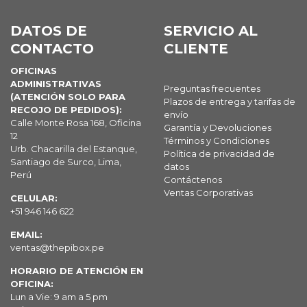
DATOS DE
SERVICIO AL
CONTACTO
CLIENTE
OFICINAS
ADMINISTRATIVAS
Preguntas frecuentes
(ATENCIÓN SOLO PARA
Plazos de entrega y tarifas de
RECOJO DE PEDIDOS):
envío
Calle Monte Rosa 168, Oficina
Garantía y Devoluciones
12
Términos y Condiciones
Urb. Chacarilla del Estanque,
Política de privacidad de
Santiago de Surco, Lima,
datos
Perú
Contáctenos
Ventas Corporativas
CELULAR:
+51 946 146 622
EMAIL:
ventas@thepibox.pe
HORARIO DE ATENCIÓN EN
OFICINA:
Lun a Vie: 9 am a 5 pm