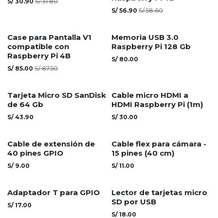
S/
30.90
S/
31.80
S/
56.90
S/
58.60
Case para Pantalla V1
Memoria USB 3.0
compatible con
Raspberry Pi 128 Gb
Raspberry Pi 4B
S/
80.00
S/
85.00
S/
87.50
Agotado
Tarjeta Micro SD SanDisk
Cable micro HDMI a
de 64 Gb
HDMI Raspberry Pi (1m)
S/
43.90
S/
30.00
Cable de extensión de
Cable flex para cámara -
40 pines GPIO
15 pines (40 cm)
S/
9.00
S/
11.00
Adaptador T para GPIO
Lector de tarjetas micro
SD por USB
S/
17.00
S/
18.00