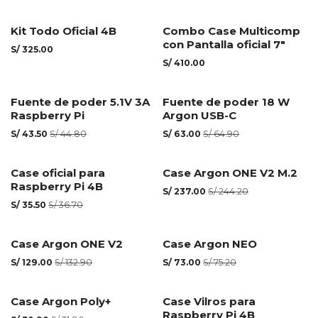
Kit Todo Oficial 4B
Combo Case Multicomp
con Pantalla oficial 7"
S/
325.00
S/
410.00
Fuente de poder 5.1V 3A
Fuente de poder 18 W
Raspberry Pi
Argon USB-C
S/
43.50
S/
44.80
S/
63.00
S/
64.90
Agotado
Case oficial para
Case Argon ONE V2 M.2
Raspberry Pi 4B
S/
237.00
S/
244.20
S/
35.50
S/
36.70
Agotado
Agotado
Case Argon ONE V2
Case Argon NEO
S/
129.00
S/
132.90
S/
73.00
S/
75.20
Agotado
Case Argon Poly+
Case Vilros para
Raspberry Pi 4B