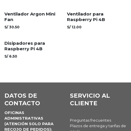
Agotado
Agotado
Ventilador Argon Mini
Ventilador para
Fan
Raspberry Pi 4B
S/
30.50
S/
12.00
Agotado
Disipadores para
Raspberry Pi 4B
S/
6.50
DATOS DE
SERVICIO AL
CONTACTO
CLIENTE
OFICINAS
ADMINISTRATIVAS
Preguntas frecuentes
(ATENCIÓN SOLO PARA
Plazos de entrega y tarifas de
RECOJO DE PEDIDOS):