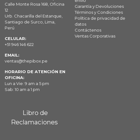
envío
Calle Monte Rosa 168, Oficina
Garantía y Devoluciones
12
Términos y Condiciones
Urb. Chacarilla del Estanque,
Política de privacidad de
Santiago de Surco, Lima,
datos
Perú
Contáctenos
Ventas Corporativas
CELULAR:
+51 946 146 622
EMAIL:
ventas@thepibox.pe
HORARIO DE ATENCIÓN EN
OFICINA:
Lun a Vie: 9 am a 5 pm
Sab: 10 am a 1 pm
Libro de
Reclamaciones