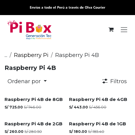
Ir al contenido
...
Raspberry Pi
Raspberry Pi 4B
Raspberry Pi 4B
Ordenar por
Filtros
Raspberry Pi 4B de 8GB
Raspberry Pi 4B de 4GB
S/
725.00
S/
746.00
S/
443.00
S/
456.00
Raspberry Pi 4B de 2GB
Raspberry Pi 4B de 1GB
S/
260.00
S/
280.50
S/
180.00
S/
185.40