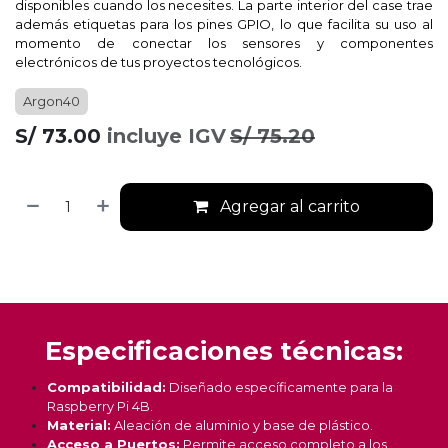
disponibles cuando los necesites. La parte interior del case trae
además etiquetas para los pines GPIO, lo que facilita su uso al
momento de conectar los sensores y componentes
electrónicos de tus proyectos tecnológicos.
Argon40
S/
73.00
incluye IGV
S/
75.20
Agregar al carrito
Especificaciones técnicas:
Compatibilidad:
Diseñado específicamente para la
Raspberry Pi 4B.
Material:
Aleación de aluminio y base de plástico.
Acceso a Puertos:
Permite acceso completo a los