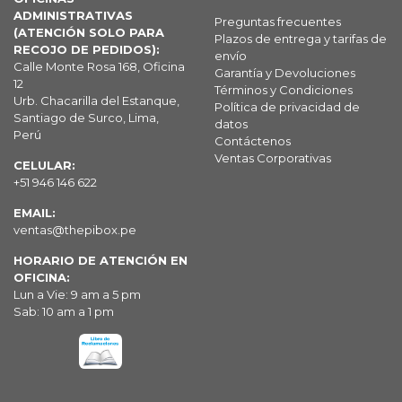
ADMINISTRATIVAS
Preguntas frecuentes
(ATENCIÓN SOLO PARA
Plazos de entrega y tarifas de
RECOJO DE PEDIDOS):
envío
Calle Monte Rosa 168, Oficina
Garantía y Devoluciones
12
Términos y Condiciones
Urb. Chacarilla del Estanque,
Política de privacidad de
Santiago de Surco, Lima,
datos
Perú
Contáctenos
Ventas Corporativas
CELULAR:
+51 946 146 622
EMAIL:
ventas@thepibox.pe
HORARIO DE ATENCIÓN EN
OFICINA:
Lun a Vie: 9 am a 5 pm
Sab: 10 am a 1 pm