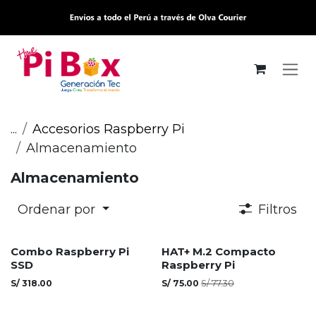
Ir al contenido
...
Accesorios Raspberry Pi
Almacenamiento
Almacenamiento
Ordenar por
Filtros
Agotado
Combo Raspberry Pi
HAT+ M.2 Compacto
SSD
Raspberry Pi
S/
318.00
S/
75.00
S/
77.30