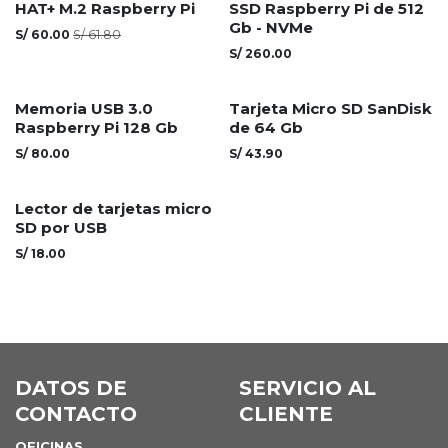
Agotado
HAT+ M.2 Raspberry Pi
SSD Raspberry Pi de 512
Gb - NVMe
S/
60.00
S/
61.80
S/
260.00
Agotado
Memoria USB 3.0
Tarjeta Micro SD SanDisk
Raspberry Pi 128 Gb
de 64 Gb
S/
80.00
S/
43.90
Lector de tarjetas micro
SD por USB
S/
18.00
DATOS DE
SERVICIO AL
CONTACTO
CLIENTE
OFICINAS