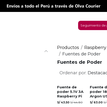
micro:bit
Nosotros
Contáctanos
Seguimiento de 
Productos
Raspberry
Fuentes de Poder
Fuentes de Poder
Ordenar por:
Destaca
Fuente de
Fuente 
poder 5.1V 3A
poder 1
Raspberry Pi
Argon U
S/
43.50
S/
44.80
S/
63.00
S