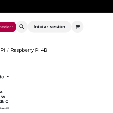
Iniciar sesión
pedidos
 Pi
Raspberry Pi 4B
do
de
8 W
SB-C
/
64.90