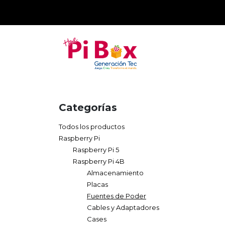
Ir al contenido
Tienda
Raspberry Pi
Categorías
Todos los productos
Raspberry Pi
Raspberry Pi 5
Raspberry Pi 4B
Almacenamiento
Placas
Fuentes de Poder
Cables y Adaptadores
Cases