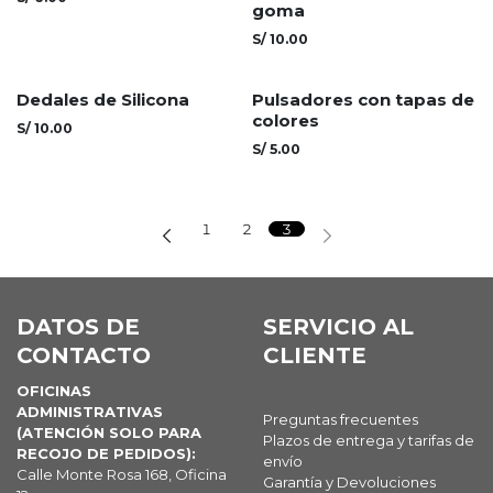
goma
S/
10.00
Dedales de Silicona
Pulsadores con tapas de
colores
S/
10.00
S/
5.00
1
2
3
DATOS DE
SERVICIO AL
CONTACTO
CLIENTE
OFICINAS
ADMINISTRATIVAS
Preguntas frecuentes
(ATENCIÓN SOLO PARA
Plazos de entrega y tarifas de
RECOJO DE PEDIDOS):
envío
Calle Monte Rosa 168, Oficina
Garantía y Devoluciones