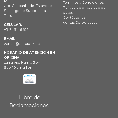
12
Términos y Condiciones
Urb. Chacarilla del Estanque,
Política de privacidad de
Santiago de Surco, Lima,
datos
Perú
Contáctenos
Ventas Corporativas
CELULAR:
+51 946 146 622
EMAIL:
ventas@thepibox.pe
HORARIO DE ATENCIÓN EN
OFICINA:
Lun a Vie: 9 am a 5 pm
Sab: 10 am a 1 pm
Libro de
Reclamaciones