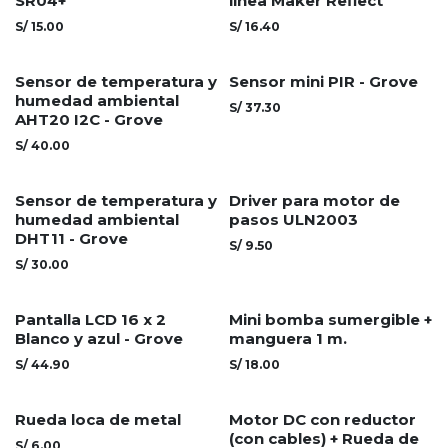
SR04+
línea Maker Reflect
S/
15.00
S/
16.40
Sensor de temperatura y
Sensor mini PIR - Grove
humedad ambiental
S/
37.30
AHT20 I2C - Grove
S/
40.00
Sensor de temperatura y
Driver para motor de
humedad ambiental
pasos ULN2003
DHT11 - Grove
S/
9.50
S/
30.00
Pantalla LCD 16 x 2
Mini bomba sumergible +
Blanco y azul - Grove
manguera 1 m.
S/
44.90
S/
18.00
Rueda loca de metal
Motor DC con reductor
(con cables) + Rueda de
S/
6.00