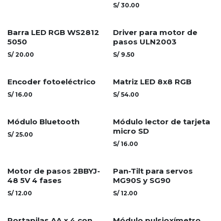
S/
30.00
Barra LED RGB WS2812
Driver para motor de
5050
pasos ULN2003
S/
20.00
S/
9.50
Encoder fotoeléctrico
Matriz LED 8x8 RGB
S/
16.00
S/
54.00
Módulo Bluetooth
Módulo lector de tarjeta
micro SD
S/
25.00
S/
16.00
Motor de pasos 2BBYJ-
Pan-Tilt para servos
48 5V 4 fases
MG90S y SG90
S/
12.00
S/
12.00
Portapilas AA x 4 con
Módulo pulsioxímetro