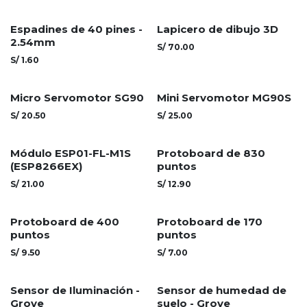
Espadines de 40 pines -
Lapicero de dibujo 3D
2.54mm
S/
70.00
S/
1.60
Micro Servomotor SG90
Mini Servomotor MG90S
S/
20.50
S/
25.00
Módulo ESP01-FL-M1S
Protoboard de 830
(ESP8266EX)
puntos
S/
21.00
S/
12.90
Protoboard de 400
Protoboard de 170
puntos
puntos
S/
9.50
S/
7.00
Sensor de Iluminación -
Sensor de humedad de
Grove
suelo - Grove