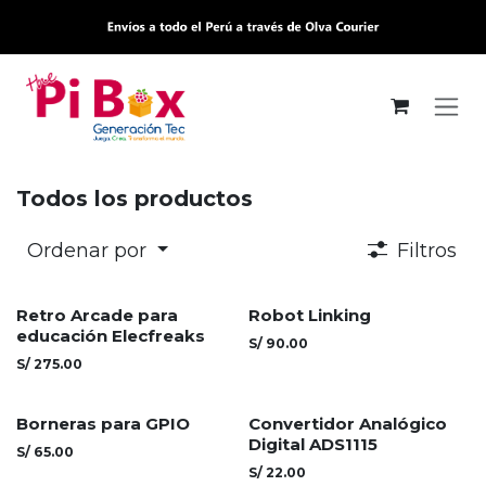
Ir al contenido
Todos los productos
Ordenar por
Filtros
Retro Arcade para
Robot Linking
educación Elecfreaks
S/
90.00
S/
275.00
Borneras para GPIO
Convertidor Analógico
Digital ADS1115
S/
65.00
S/
22.00