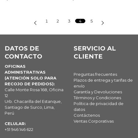
1
2
3
4
5
DATOS DE
SERVICIO AL
CONTACTO
CLIENTE
OFICINAS
ADMINISTRATIVAS
Preguntas frecuentes
(ATENCIÓN SOLO PARA
Plazos de entrega y tarifas de
RECOJO DE PEDIDOS):
envío
Calle Monte Rosa 168, Oficina
Garantía y Devoluciones
12
Términos y Condiciones
Urb. Chacarilla del Estanque,
Política de privacidad de
Santiago de Surco, Lima,
datos
Perú
Contáctenos
Ventas Corporativas
CELULAR:
+51 946 146 622